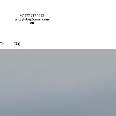
+7 977 537 1793
angrytribe@gmail.com
VK
КТЫ
FAQ