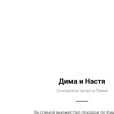
Дима и Настя
Основатели проекта Племя
За спиной множество походов по Кам